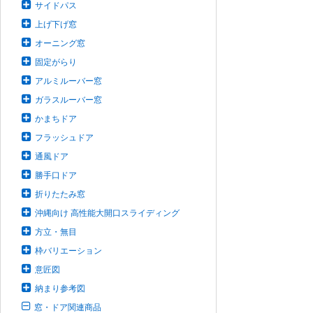
サイドパス
上げ下げ窓
オーニング窓
固定がらり
アルミルーバー窓
ガラスルーバー窓
かまちドア
フラッシュドア
通風ドア
勝手口ドア
折りたたみ窓
沖縄向け 高性能大開口スライディング
方立・無目
枠バリエーション
意匠図
納まり参考図
窓・ドア関連商品