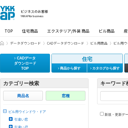
ビジネスのお客様
YKK AP for business
TOP
住宅商品
エクステリア/外装 商品
ビル商品
産
ビジネスのお客様 HOME
データダウンロード
CADデータダウンロード
ビル用商品
ビル用ウ
CADデータ
住宅
ダウンロード
TOP
商品から探す
カタログから探す
カテゴリー検索
キーワード
商品名
窓種
ビル用ウインドウ・ドア
新規・更新デ
引違い窓
引違い戸