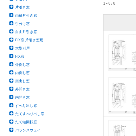
1 - 8 / 8
片引き窓
両袖片引き窓
引分け窓
自由片引き窓
FIX窓 片引き窓用
大型引戸
FIX窓
外倒し窓
内倒し窓
突出し窓
外開き窓
内開き窓
すべり出し窓
たてすべり出し窓
たて軸回転窓
バランスウェイ