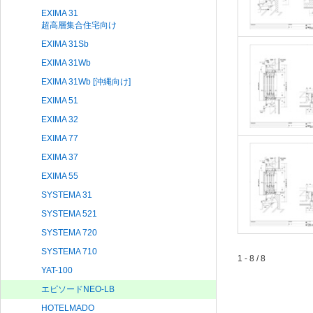
EXIMA 31
超高層集合住宅向け
EXIMA 31Sb
EXIMA 31Wb
EXIMA 31Wb [沖縄向け]
EXIMA 51
EXIMA 32
EXIMA 77
EXIMA 37
EXIMA 55
SYSTEMA 31
SYSTEMA 521
SYSTEMA 720
SYSTEMA 710
1 - 8 / 8
YAT-100
エピソードNEO-LB
HOTELMADO