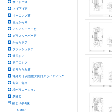
サイドパス
上げ下げ窓
オーニング窓
固定がらり
アルミルーバー窓
ガラスルーバー窓
かまちドア
フラッシュドア
通風ドア
勝手口ドア
折りたたみ窓
沖縄向け 高性能大開口スライディング
方立・無目
枠バリエーション
意匠図
納まり参考図
EXIMA 31