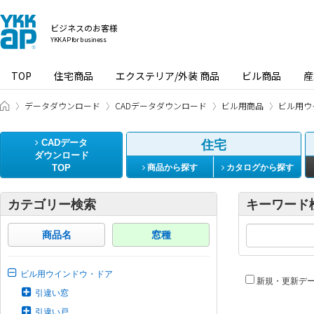
ビジネスのお客様
YKK AP for business
TOP
住宅商品
エクステリア/外装 商品
ビル商品
産
ビジネスのお客様 HOME
データダウンロード
CADデータダウンロード
ビル用商品
ビル用ウ
CADデータ
住宅
ダウンロード
TOP
商品から探す
カタログから探す
カテゴリー検索
キーワード
商品名
窓種
ビル用ウインドウ・ドア
新規・更新デ
引違い窓
引違い戸