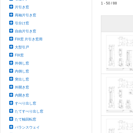
1 - 50 / 88
片引き窓
両袖片引き窓
引分け窓
自由片引き窓
FIX窓 片引き窓用
大型引戸
FIX窓
外倒し窓
内倒し窓
突出し窓
外開き窓
内開き窓
すべり出し窓
たてすべり出し窓
たて軸回転窓
バランスウェイ