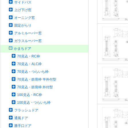
サイドパス
上げ下げ窓
オーニング窓
固定がらり
アルミルーバー窓
ガラスルーバー窓
かまちドア
70見込・RC枠
70見込・ALC枠
70見込・つらいち枠
70見込・鉄骨枠 半外付型
70見込・鉄骨枠 外付型
100見込・RC枠
100見込・つらいち枠
フラッシュドア
通風ドア
勝手口ドア