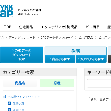
ビジネスのお客様
YKK AP for business
TOP
住宅商品
エクステリア/外装 商品
ビル商品
産
ビジネスのお客様 HOME
データダウンロード
CADデータダウンロード
ビル用商品
ビル用ウ
CADデータ
住宅
ダウンロード
TOP
商品から探す
カタログから探す
カテゴリー検索
キーワード
商品名
窓種
ビル用ウインドウ・ドア
新規・更新デ
引違い窓
引違い戸