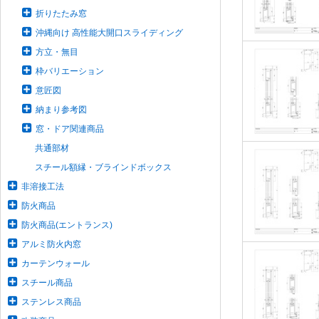
折りたたみ窓
沖縄向け 高性能大開口スライディング
方立・無目
枠バリエーション
意匠図
納まり参考図
窓・ドア関連商品
共通部材
スチール額縁・ブラインドボックス
非溶接工法
防火商品
防火商品(エントランス)
アルミ防火内窓
カーテンウォール
スチール商品
ステンレス商品