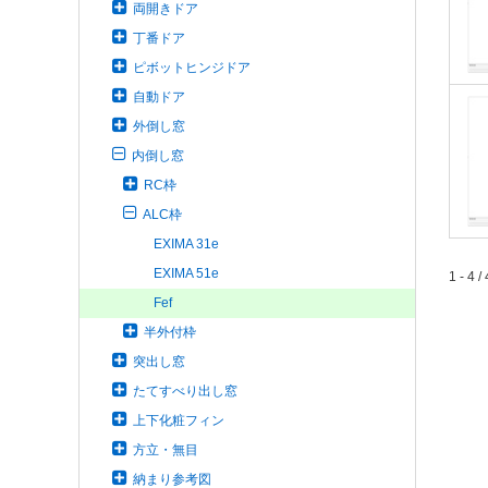
両開きドア
丁番ドア
ピボットヒンジドア
自動ドア
外倒し窓
内倒し窓
RC枠
ALC枠
EXIMA 31e
EXIMA 51e
1 - 4 / 
Fef
半外付枠
突出し窓
たてすべり出し窓
上下化粧フィン
方立・無目
納まり参考図