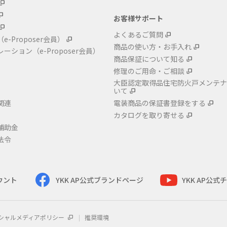
お客様サポート
よくあるご質問
（e-Proposer会員）
商品の使い方・お手入れ
レーション
（e-Proposer会員）
商品保証について知る
修理のご用命・ご相談
大臣認定取得品住宅防火戸メンテナ
いて
関連
電装商品の保証書登録をする
カタログを取り寄せる
補助金
法令
カウント
YKK AP公式ブランドページ
YKK AP公
シャルメディアポリシー
推奨環境