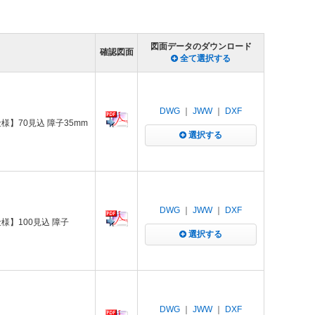
図面データのダウンロード
確認図面
全て選択する
DWG
｜
JWW
｜
DXF
様】70見込 障子35mm
選択する
DWG
｜
JWW
｜
DXF
様】100見込 障子
選択する
DWG
｜
JWW
｜
DXF