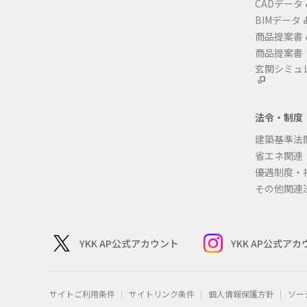
CADデータ
BIMデータ
商品提案書
商品提案書
玄関シミュ
法令・制度
建築基準法
省エネ関連
優遇制度・
その他関連
YKK AP公式アカウント
YKK AP公式ア
サイトご利用条件
サイトリンク条件
個人情報保護方針
ソー