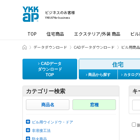
ビジネスのお客様
YKK AP for business
TOP
住宅商品
エクステリア/外装 商品
ビル
ビジネスのお客様 HOME
データダウンロード
CADデータダウンロード
ビル用商品
CADデータ
住宅
ダウンロード
TOP
商品から探す
カタログ
カテゴリー検索
キ
商品名
窓種
ビル用ウインドウ・ドア
新
非溶接工法
防火商品