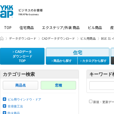
ビジネスのお客様
YKK AP for business
TOP
住宅商品
エクステリア/外装 商品
ビル商品
産
ビジネスのお客様 HOME
データダウンロード
CADデータダウンロード
ビル用商品
BGE 3
CADデータ
住宅
ダウンロード
TOP
商品から探す
カタログから探す
カテゴリー検索
キーワード
商品名
窓種
ビル用ウインドウ・ドア
新規・更新デ
非溶接工法
防火商品