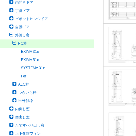
両開きドア
丁番ドア
ピボットヒンジドア
自動ドア
外倒し窓
RC枠
EXIMA 31e
EXIMA 51e
SYSTEMA 31e
Fef
ALC枠
つらいち枠
半外付枠
内倒し窓
突出し窓
たてすべり出し窓
上下化粧フィン