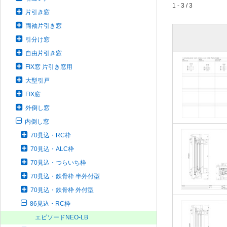
1 - 3 / 3
片引き窓
両袖片引き窓
引分け窓
自由片引き窓
FIX窓 片引き窓用
大型引戸
FIX窓
外倒し窓
内倒し窓
70見込・RC枠
70見込・ALC枠
70見込・つらいち枠
70見込・鉄骨枠 半外付型
70見込・鉄骨枠 外付型
86見込・RC枠
エピソードNEO-LB