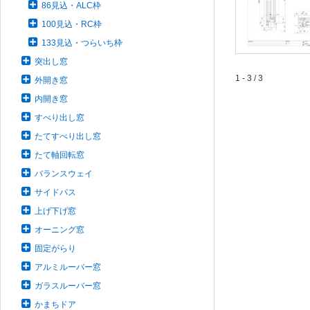
86見込・ALC枠
100見込・RC枠
133見込・つらいち枠
突出し窓
1 - 3 / 3
外開き窓
内開き窓
すべり出し窓
たてすべり出し窓
たて軸回転窓
バランスウェイ
サイドパス
上げ下げ窓
オーニング窓
固定がらり
アルミルーバー窓
ガラスルーバー窓
かまちドア