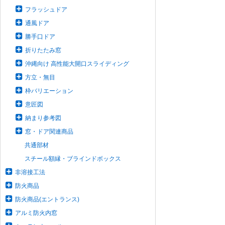
フラッシュドア
通風ドア
勝手口ドア
折りたたみ窓
沖縄向け 高性能大開口スライディング
方立・無目
枠バリエーション
意匠図
納まり参考図
窓・ドア関連商品
共通部材
スチール額縁・ブラインドボックス
非溶接工法
防火商品
防火商品(エントランス)
アルミ防火内窓