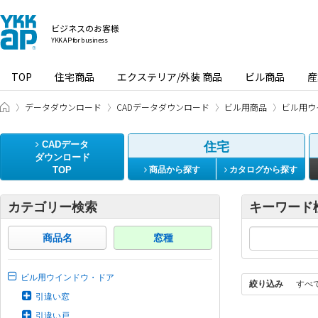
ビジネスのお客様
YKK AP for business
TOP
住宅商品
エクステリア/外装 商品
ビル商品
産
ビジネスのお客様 HOME
データダウンロード
CADデータダウンロード
ビル用商品
ビル用ウ
CADデータ
住宅
ダウンロード
TOP
商品から探す
カタログから探す
カテゴリー検索
キーワード
商品名
窓種
ビル用ウインドウ・ドア
絞り込み
すべ
引違い窓
引違い戸