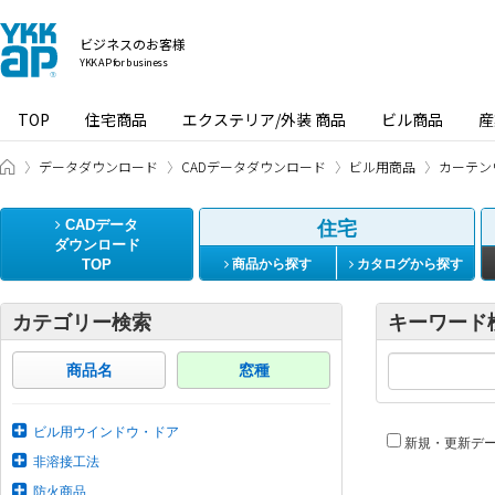
ビジネスのお客様
YKK AP for business
TOP
住宅商品
エクステリア/外装 商品
ビル商品
産
ビジネスのお客様 HOME
データダウンロード
CADデータダウンロード
ビル用商品
カーテン
CADデータ
住宅
ダウンロード
TOP
商品から探す
カタログから探す
カテゴリー検索
キーワード
商品名
窓種
ビル用ウインドウ・ドア
新規・更新デ
非溶接工法
防火商品