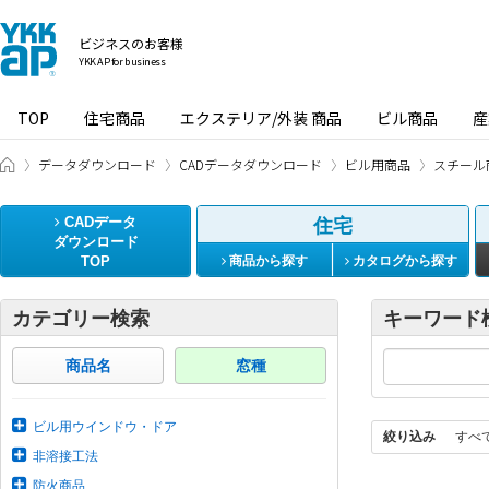
ビジネスのお客様
YKK AP for business
TOP
住宅商品
エクステリア/外装 商品
ビル商品
産
ビジネスのお客様 HOME
データダウンロード
CADデータダウンロード
ビル用商品
スチール
CADデータ
住宅
ダウンロード
TOP
商品から探す
カタログから探す
カテゴリー検索
キーワード
商品名
窓種
ビル用ウインドウ・ドア
絞り込み
すべ
非溶接工法
防火商品