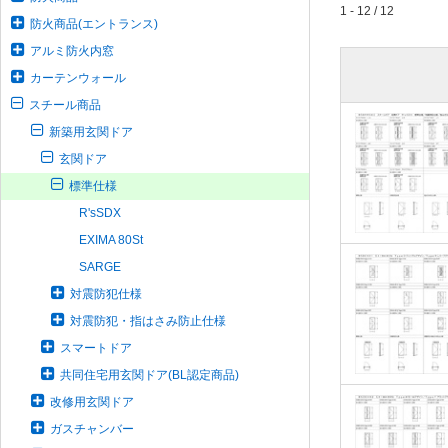
1 - 12 / 12
防火商品(エントランス)
アルミ防火内窓
カーテンウォール
スチール商品
新築用玄関ドア
玄関ドア
標準仕様
R'sSDX
EXIMA 80St
SARGE
対震防犯仕様
対震防犯・指はさみ防止仕様
スマートドア
共同住宅用玄関ドア(BL認定商品)
改修用玄関ドア
ガスチャンバー