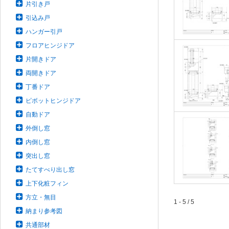
片引き戸
引込み戸
ハンガー引戸
フロアヒンジドア
片開きドア
両開きドア
丁番ドア
ピボットヒンジドア
自動ドア
外倒し窓
内倒し窓
突出し窓
たてすべり出し窓
上下化粧フィン
方立・無目
1 - 5 / 5
納まり参考図
共通部材