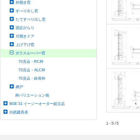
外開き窓
すべり出し窓
たてすべり出し窓
固定がらり
片開きドア
上げ下げ窓
ガラスルーバー窓
70見込・RC枠
70見込・ALC枠
70見込・鉄骨枠
網戸
枠バリエーション他
BGE 31 イージーオーダー組立品
白紙建具表
1 - 5 / 5