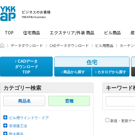
ビジネスのお客様
YKK AP for business
TOP
住宅商品
エクステリア/外装 商品
ビル商品
産
ビジネスのお客様 HOME
データダウンロード
CADデータダウンロード
ビル用商品
カーテン
CADデータ
住宅
ダウンロード
TOP
商品から探す
カタログから探す
カテゴリー検索
キーワード
商品名
窓種
ビル用ウインドウ・ドア
新規・更新デ
非溶接工法
防火商品