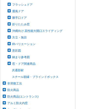
フラッシュドア
通風ドア
勝手口ドア
折りたたみ窓
沖縄向け 高性能大開口スライディング
方立・無目
枠バリエーション
意匠図
納まり参考図
窓・ドア関連商品
共通部材
スチール額縁・ブラインドボックス
非溶接工法
防火商品
防火商品(エントランス)
アルミ防火内窓