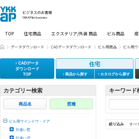
ビジネスのお客様
YKK AP for business
TOP
住宅商品
エクステリア/外装 商品
ビル商品
産
ビジネスのお客様 HOME
データダウンロード
CADデータダウンロード
ビル用商品
ビル用ウ
CADデータ
住宅
ダウンロード
TOP
商品から探す
カタログから探す
カテゴリー検索
キーワード
商品名
窓種
ビル用ウインドウ・ドア
絞り込み
すべ
引違い窓
引違い戸