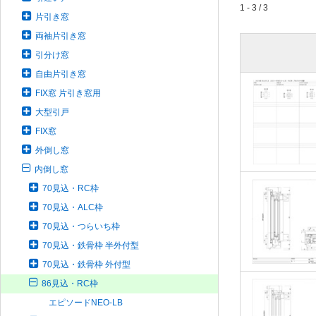
1 - 3 / 3
片引き窓
両袖片引き窓
引分け窓
自由片引き窓
FIX窓 片引き窓用
大型引戸
FIX窓
外倒し窓
内倒し窓
70見込・RC枠
70見込・ALC枠
70見込・つらいち枠
70見込・鉄骨枠 半外付型
70見込・鉄骨枠 外付型
86見込・RC枠
エピソードNEO-LB