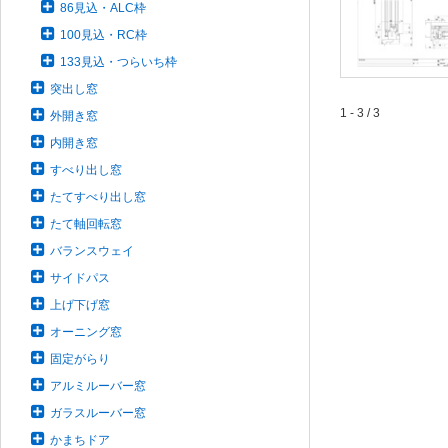
86見込・ALC枠
100見込・RC枠
133見込・つらいち枠
突出し窓
1 - 3 / 3
外開き窓
内開き窓
すべり出し窓
たてすべり出し窓
たて軸回転窓
バランスウェイ
サイドパス
上げ下げ窓
オーニング窓
固定がらり
アルミルーバー窓
ガラスルーバー窓
かまちドア