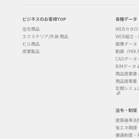
ビジネスのお客様TOP
各種データ
住宅商品
WEBカタロ
エクステリア/外装 商品
WEB組立
ビル商品
画像データ
産業製品
動画（YKK A
CADデータ
BIMデータ
商品提案書
商品提案書
玄関シミュ
法令・制度
建築基準法
省エネ関連
優遇制度・