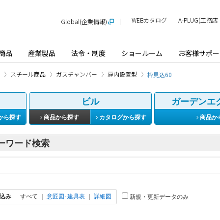
WEBカタログ
A-PLUG(工
Global(企業情報)
商品
産業製品
法令・制度
ショールーム
お客様サポー
スチール商品
ガスチャンバー
扉内設置型
枠見込60
ビル
ガーデンエ
から探す
商品から探す
カタログから探す
商品か
ーワード検索
込み
すべて
｜
意匠図･建具表
｜
詳細図
新規・更新データのみ