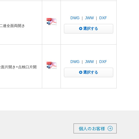
DWG
｜
JWW
｜
DXF
付二連全面両開き
選択する
DWG
｜
JWW
｜
DXF
全面片開き+点検口片開
選択する
個人のお客様