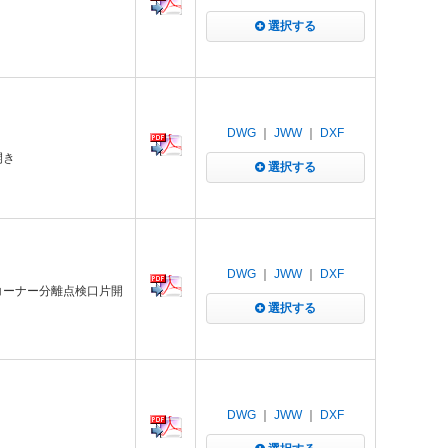
選択する
DWG
｜
JWW
｜
DXF
開き
選択する
DWG
｜
JWW
｜
DXF
きコーナー分離点検口片開
選択する
DWG
｜
JWW
｜
DXF