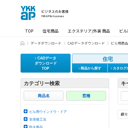
ビジネスのお客様
YKK AP for business
TOP
住宅商品
エクステリア/外装 商品
ビル
ビジネスのお客様 HOME
データダウンロード
CADデータダウンロード
ビル用商品
CADデータ
住宅
ダウンロード
TOP
商品から探す
カタログ
カテゴリー検索
キ
商品名
窓種
ビル用ウインドウ・ドア
絞り
非溶接工法
防火商品