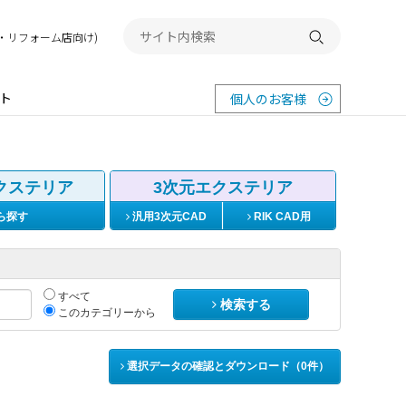
務店・リフォーム店向け)
検索する
ト
個人のお客様
クステリア
3次元エクステリア
ら探す
汎用3次元CAD
RIK CAD用
すべて
検索する
このカテゴリーから
選択データの確認とダウンロード（
0
件）