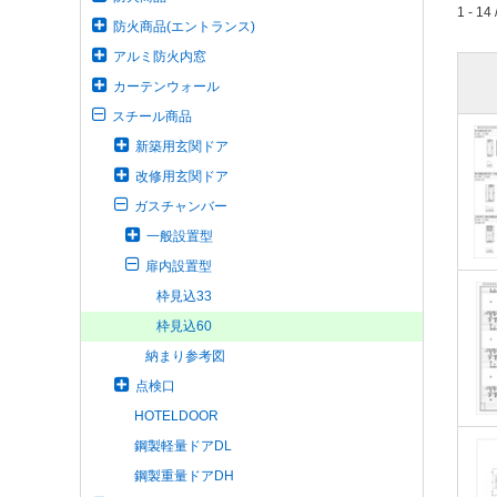
1 - 14 
防火商品(エントランス)
アルミ防火内窓
カーテンウォール
スチール商品
新築用玄関ドア
改修用玄関ドア
ガスチャンバー
一般設置型
扉内設置型
枠見込33
枠見込60
納まり参考図
点検口
HOTELDOOR
鋼製軽量ドアDL
鋼製重量ドアDH