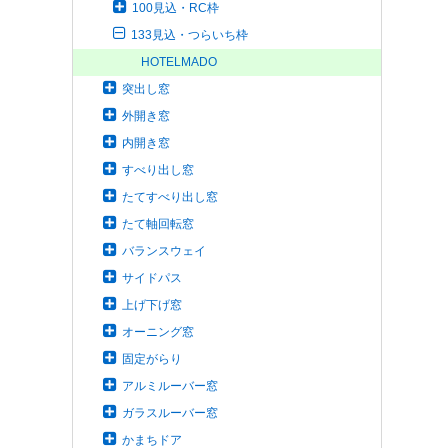
100見込・RC枠
133見込・つらいち枠
HOTELMADO
突出し窓
外開き窓
内開き窓
すべり出し窓
たてすべり出し窓
たて軸回転窓
バランスウェイ
サイドパス
上げ下げ窓
オーニング窓
固定がらり
アルミルーバー窓
ガラスルーバー窓
かまちドア