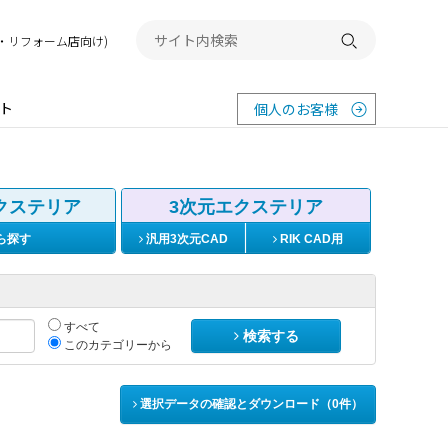
務店・リフォーム店向け)
検索する
ト
個人のお客様
クステリア
3次元エクステリア
ら探す
汎用3次元CAD
RIK CAD用
すべて
検索する
このカテゴリーから
選択データの確認とダウンロード（
0
件）