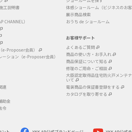
グ
ショールームを探す
・施工説明書
体感ショールーム（ビジネスのお客
展示商品検索
P CHANNEL）
おうち de ショールーム
お客様サポート
よくあるご質問
（e-Proposer会員）
商品の使い方・お手入れ
レーション
（e-Proposer会員）
商品保証について知る
修理のご用命・ご相談
大臣認定取得品住宅防火戸メンテナ
いて
関連
電装商品の保証書登録をする
カタログを取り寄せる
補助金
法令
カウント
YKK AP公式ブランドページ
YKK AP公