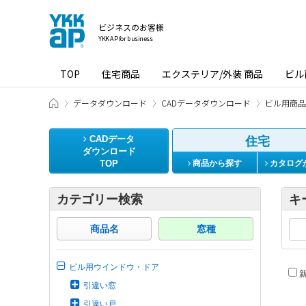
ビジネスのお客様
YKK AP for business
TOP
住宅商品
エクステリア/外装 商品
ビル
ビジネスのお客様 HOME
データダウンロード
CADデータダウンロード
ビル用商品
CADデータ
住宅
ダウンロード
TOP
商品から探す
カタログ
カテゴリー検索
キ
商品名
窓種
ビル用ウインドウ・ドア
新
引違い窓
引違い戸