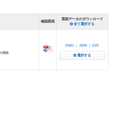
図面データのダウンロード
確認図面
全て選択する
DWG
｜
JWW
｜
DXF
mm溝幅
選択する