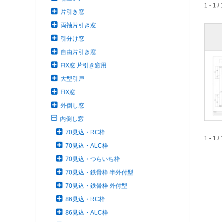
1 - 1 / 
片引き窓
両袖片引き窓
引分け窓
自由片引き窓
FIX窓 片引き窓用
大型引戸
FIX窓
外倒し窓
内倒し窓
70見込・RC枠
1 - 1 / 
70見込・ALC枠
70見込・つらいち枠
70見込・鉄骨枠 半外付型
70見込・鉄骨枠 外付型
86見込・RC枠
86見込・ALC枠