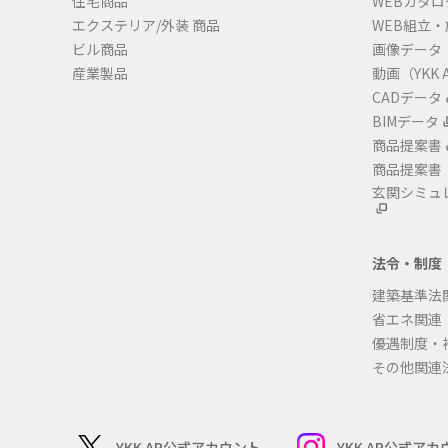
住宅商品
WEBカタロ
エクステリア/外装 商品
WEB組立
ビル商品
画像データ
産業製品
動画（YKK A
CADデータ
BIMデータ
商品提案書
商品提案書
玄関シミュ
法令・制度
建築基準法
省エネ関連
優遇制度・
その他関連
YKK AP公式アカウント
YKK AP公式ア