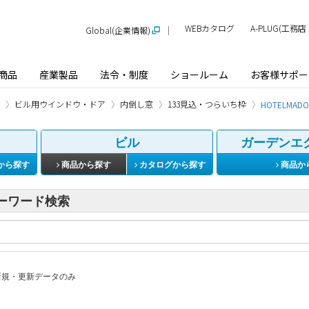
WEBカタログ
A-PLUG(工
Global(企業情報)
商品
産業製品
法令・制度
ショールーム
お客様サポー
ビル用ウインドウ・ドア
内倒し窓
133見込・つらいち枠
HOTELMADO
ビル
ガーデンエ
から探す
商品から探す
カタログから探す
商品か
ーワード検索
規・更新データのみ