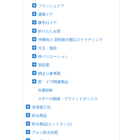
フラッシュドア
通風ドア
勝手口ドア
折りたたみ窓
沖縄向け 高性能大開口スライディング
方立・無目
枠バリエーション
意匠図
納まり参考図
窓・ドア関連商品
共通部材
スチール額縁・ブラインドボックス
非溶接工法
防火商品
防火商品(エントランス)
アルミ防火内窓