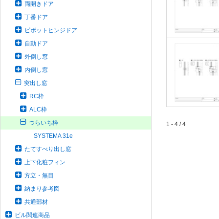
両開きドア
丁番ドア
ピボットヒンジドア
自動ドア
外倒し窓
内倒し窓
突出し窓
RC枠
ALC枠
つらいち枠
1 - 4 / 4
SYSTEMA 31e
たてすべり出し窓
上下化粧フィン
方立・無目
納まり参考図
共通部材
ビル関連商品