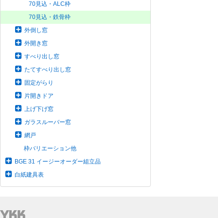
70見込・ALC枠
70見込・鉄骨枠
外倒し窓
外開き窓
すべり出し窓
たてすべり出し窓
固定がらり
片開きドア
上げ下げ窓
ガラスルーバー窓
網戸
枠バリエーション他
BGE 31 イージーオーダー組立品
白紙建具表