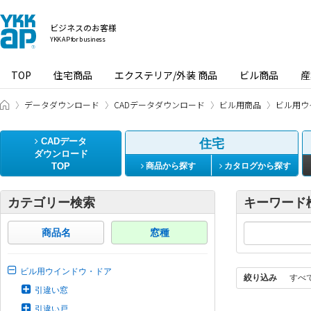
ビジネスのお客様
YKK AP for business
TOP
住宅商品
エクステリア/外装 商品
ビル商品
産
ビジネスのお客様 HOME
データダウンロード
CADデータダウンロード
ビル用商品
ビル用ウ
CADデータ
住宅
ダウンロード
TOP
商品から探す
カタログから探す
カテゴリー検索
キーワード
商品名
窓種
ビル用ウインドウ・ドア
絞り込み
すべ
引違い窓
引違い戸