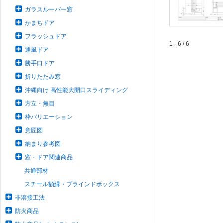
ガラスルーバー窓
かまちドア
フラッシュドア
1 - 6 / 6
通風ドア
勝手口ドア
折りたたみ窓
沖縄向け 高性能大開口スライディング
方立・無目
枠バリエーション
意匠図
納まり参考図
窓・ドア関連商品
共通部材
スチール額縁・ブラインドボックス
非溶接工法
防火商品