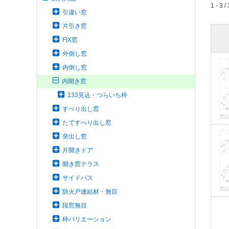
1 - 3 / 
引違い窓
片引き窓
FIX窓
外倒し窓
内倒し窓
内開き窓
133見込・つらいち枠
すべり出し窓
たてすべり出し窓
突出し窓
片開きドア
開き窓テラス
サイドパス
防火戸連結材・無目
段窓無目
枠バリエーション