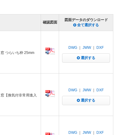
図面データのダウンロード
確認図面
全て選択する
DWG
｜
JWW
｜
DXF
窓 つらいち枠 25mm
選択する
DWG
｜
JWW
｜
DXF
開き窓【換気付非常用進入
選択する
DWG
｜
JWW
｜
DXF