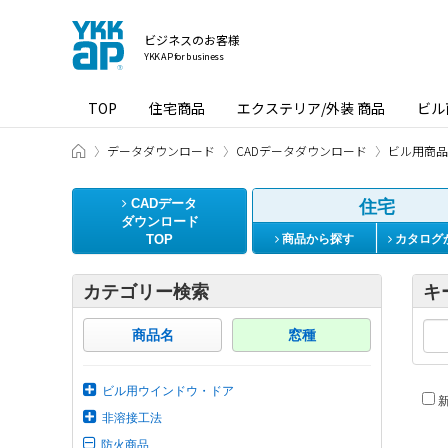
ビジネスのお客様
YKK AP for business
TOP
住宅商品
エクステリア/外装 商品
ビル
ビジネスのお客様 HOME
データダウンロード
CADデータダウンロード
ビル用商品
CADデータ
住宅
ダウンロード
TOP
商品から探す
カタログ
カテゴリー検索
キ
商品名
窓種
ビル用ウインドウ・ドア
新
非溶接工法
防火商品