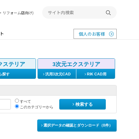
務店・リフォーム店向け)
検索する
ト
個人のお客様
クステリア
3次元エクステリア
ら探す
汎用3次元CAD
RIK CAD用
すべて
検索する
このカテゴリーから
選択データの確認とダウンロード（
0
件）