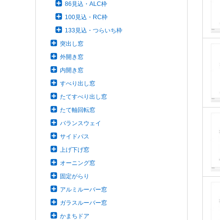
86見込・ALC枠
100見込・RC枠
133見込・つらいち枠
突出し窓
外開き窓
内開き窓
すべり出し窓
たてすべり出し窓
たて軸回転窓
バランスウェイ
サイドパス
上げ下げ窓
オーニング窓
固定がらり
アルミルーバー窓
ガラスルーバー窓
かまちドア