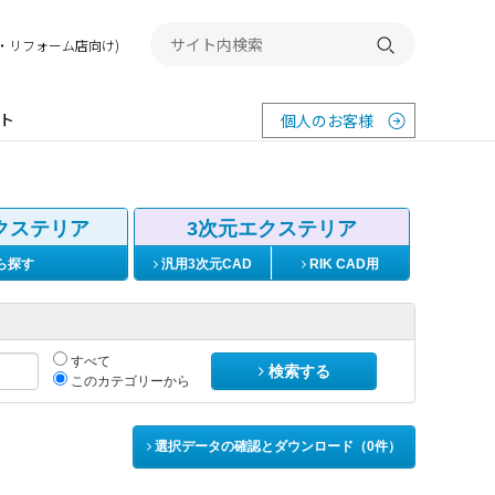
務店・リフォーム店向け)
検索する
ト
個人のお客様
クステリア
3次元エクステリア
ら探す
汎用3次元CAD
RIK CAD用
すべて
検索する
このカテゴリーから
選択データの確認とダウンロード（
0
件）