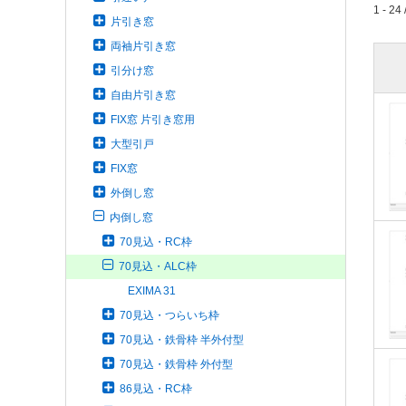
1 - 24 
片引き窓
両袖片引き窓
引分け窓
自由片引き窓
FIX窓 片引き窓用
大型引戸
FIX窓
外倒し窓
内倒し窓
70見込・RC枠
70見込・ALC枠
EXIMA 31
70見込・つらいち枠
70見込・鉄骨枠 半外付型
70見込・鉄骨枠 外付型
86見込・RC枠