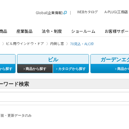
WEBカタログ
A-PLUG(工
Global(企業情報)
商品
産業製品
法令・制度
ショールーム
お客様サポー
ビル用ウインドウ・ドア
内倒し窓
70見込・ALC枠
ビル
ガーデンエ
から探す
商品から探す
カタログから探す
商品か
ーワード検索
規・更新データのみ