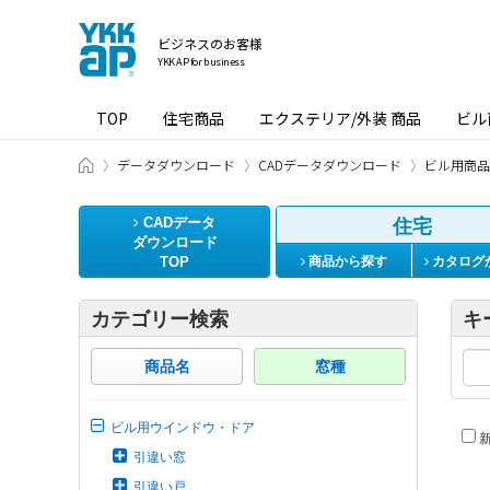
ビジネスのお客様
YKK AP for business
TOP
住宅商品
エクステリア/外装 商品
ビル
ビジネスのお客様 HOME
データダウンロード
CADデータダウンロード
ビル用商品
CADデータ
住宅
ダウンロード
TOP
商品から探す
カタログ
カテゴリー検索
キ
商品名
窓種
ビル用ウインドウ・ドア
新
引違い窓
引違い戸