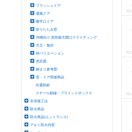
フラッシュドア
通風ドア
勝手口ドア
折りたたみ窓
沖縄向け 高性能大開口スライディング
方立・無目
枠バリエーション
意匠図
納まり参考図
窓・ドア関連商品
共通部材
スチール額縁・ブラインドボックス
非溶接工法
防火商品
防火商品(エントランス)
アルミ防火内窓