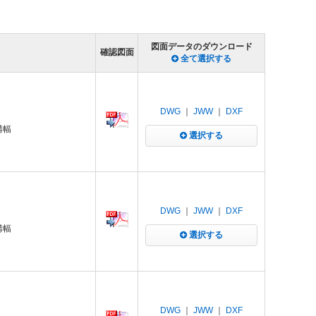
図面データのダウンロード
確認図面
全て選択する
DWG
｜
JWW
｜
DXF
溝幅
選択する
DWG
｜
JWW
｜
DXF
溝幅
選択する
DWG
｜
JWW
｜
DXF