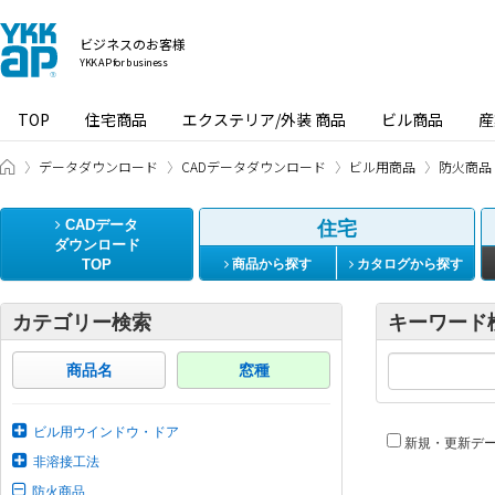
ビジネスのお客様
YKK AP for business
TOP
住宅商品
エクステリア/外装 商品
ビル商品
産
ビジネスのお客様 HOME
データダウンロード
CADデータダウンロード
ビル用商品
防火商品
CADデータ
住宅
ダウンロード
TOP
商品から探す
カタログから探す
カテゴリー検索
キーワード
商品名
窓種
ビル用ウインドウ・ドア
新規・更新デ
非溶接工法
防火商品