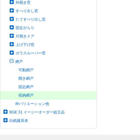
外開き窓
すべり出し窓
たてすべり出し窓
固定がらり
片開きドア
上げ下げ窓
ガラスルーバー窓
網戸
可動網戸
開き網戸
固定網戸
収納網戸
枠バリエーション他
BGE 31 イージーオーダー組立品
白紙建具表