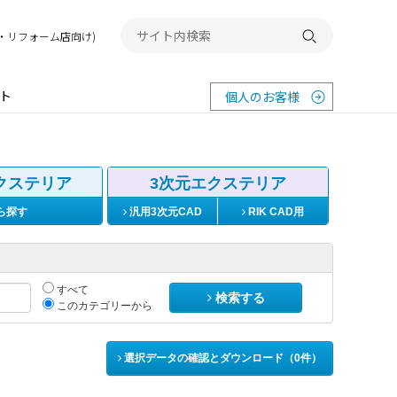
務店・リフォーム店向け)
検索する
ト
個人のお客様
クステリア
3次元エクステリア
ら探す
汎用3次元CAD
RIK CAD用
すべて
検索する
このカテゴリーから
選択データの確認とダウンロード（
0
件）