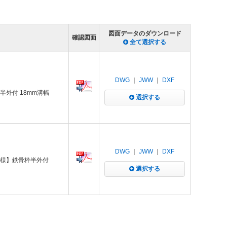
図面データのダウンロード
確認図面
全て選択する
DWG
｜
JWW
｜
DXF
半外付 18mm溝幅
選択する
DWG
｜
JWW
｜
DXF
ー仕様】鉄骨枠半外付
選択する