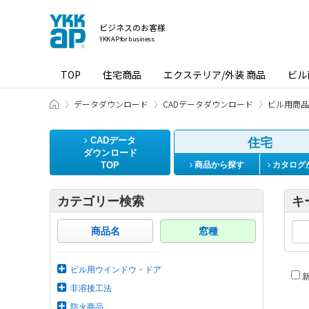
ビジネスのお客様
YKK AP for business
TOP
住宅商品
エクステリア/外装 商品
ビル
ビジネスのお客様 HOME
データダウンロード
CADデータダウンロード
ビル用商品
CADデータ
住宅
ダウンロード
TOP
商品から探す
カタログ
カテゴリー検索
キ
商品名
窓種
ビル用ウインドウ・ドア
新
非溶接工法
防火商品