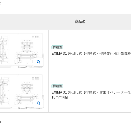
2
商品名
詳細図
EXIMA 31 外倒し窓【排煙窓・排煙錠仕様】鉄骨枠
詳細図
EXIMA 31 外倒し窓【排煙窓・露出オペレータ
18mm溝幅
2