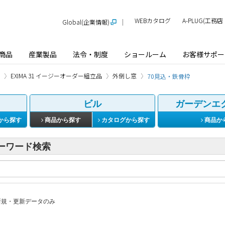
WEBカタログ
A-PLUG(工
Global(企業情報)
商品
産業製品
法令・制度
ショールーム
お客様サポー
EXIMA 31 イージーオーダー組立品
外倒し窓
70見込・鉄骨枠
ビル
ガーデンエ
から探す
商品から探す
カタログから探す
商品か
ーワード検索
規・更新データのみ