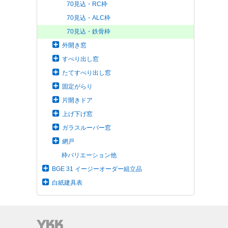
70見込・RC枠
70見込・ALC枠
70見込・鉄骨枠
外開き窓
すべり出し窓
たてすべり出し窓
固定がらり
片開きドア
上げ下げ窓
ガラスルーバー窓
網戸
枠バリエーション他
BGE 31 イージーオーダー組立品
白紙建具表