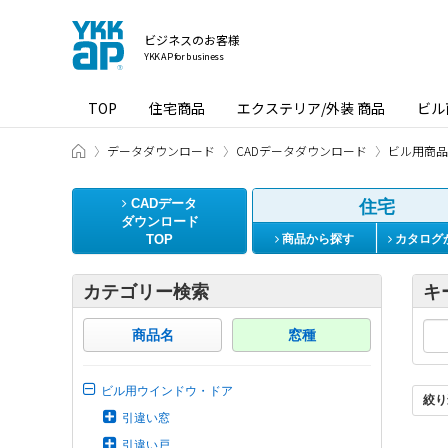
ビジネスのお客様
YKK AP for business
TOP
住宅商品
エクステリア/外装 商品
ビル
ビジネスのお客様 HOME
データダウンロード
CADデータダウンロード
ビル用商品
CADデータ
住宅
ダウンロード
TOP
商品から探す
カタログ
カテゴリー検索
キ
商品名
窓種
ビル用ウインドウ・ドア
絞り
引違い窓
引違い戸