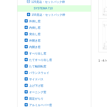
125見込・セットバック枠
SYSTEMA 710
155見込・セットバック枠
外倒し窓
内倒し窓
突出し窓
外開き窓
内開き窓
すべり出し窓
たてすべり出し窓
1 - 4 / 
たて軸回転窓
バランスウェイ
サイドパス
上げ下げ窓
オーニング窓
固定がらり
アルミルーバー窓