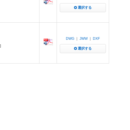
選択する
DWG
｜
JWW
｜
DXF
]
選択する