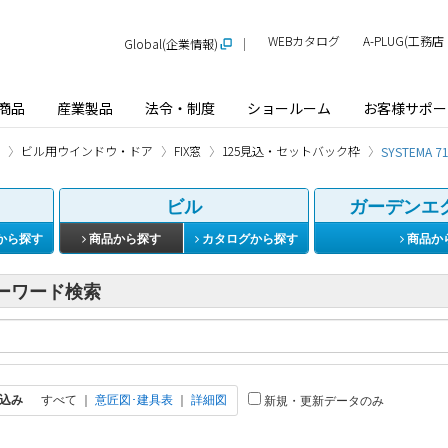
WEBカタログ
A-PLUG(工
Global(企業情報)
商品
産業製品
法令・制度
ショールーム
お客様サポー
ビル用ウインドウ・ドア
FIX窓
125見込・セットバック枠
SYSTEMA 7
ビル
ガーデンエ
から探す
商品から探す
カタログから探す
商品か
ーワード検索
込み
すべて
｜
意匠図･建具表
｜
詳細図
新規・更新データのみ