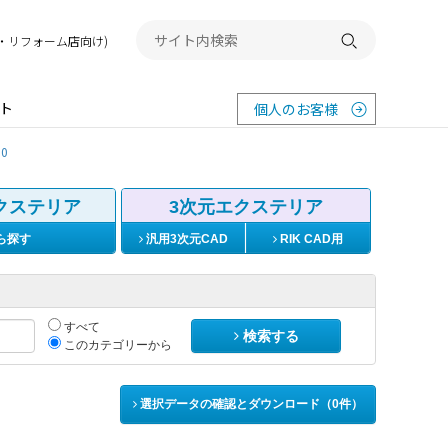
務店・リフォーム店向け)
検索する
ト
個人のお客様
10
クステリア
3次元エクステリア
ら探す
汎用3次元CAD
RIK CAD用
すべて
検索する
このカテゴリーから
選択データの確認とダウンロード（
0
件）