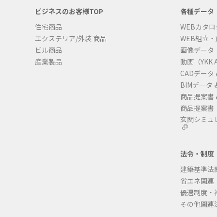
ビジネスのお客様TOP
各種データ
住宅商品
WEBカタロ
エクステリア/外装 商品
WEB組立
ビル商品
画像データ
産業製品
動画（YKK A
CADデータ
BIMデータ
商品提案書
商品提案書
玄関シミュ
法令・制度
建築基準法
省エネ関連
優遇制度・
その他関連