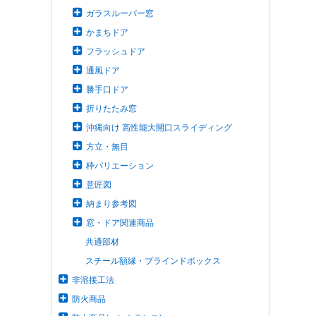
ガラスルーバー窓
かまちドア
フラッシュドア
通風ドア
勝手口ドア
折りたたみ窓
沖縄向け 高性能大開口スライディング
方立・無目
枠バリエーション
意匠図
納まり参考図
窓・ドア関連商品
共通部材
スチール額縁・ブラインドボックス
非溶接工法
防火商品