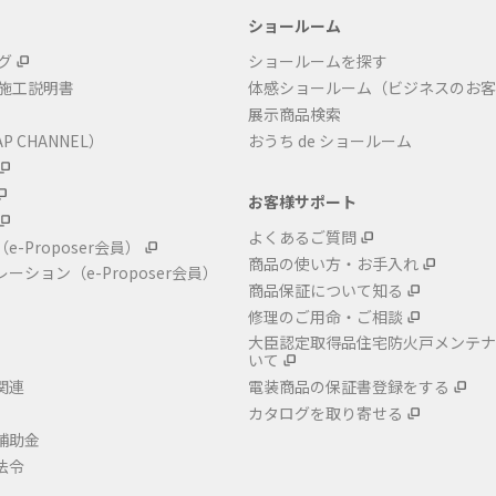
ショールーム
グ
ショールームを探す
・施工説明書
体感ショールーム（ビジネスのお客
展示商品検索
P CHANNEL）
おうち de ショールーム
お客様サポート
よくあるご質問
（e-Proposer会員）
商品の使い方・お手入れ
レーション
（e-Proposer会員）
商品保証について知る
修理のご用命・ご相談
大臣認定取得品住宅防火戸メンテナ
いて
関連
電装商品の保証書登録をする
カタログを取り寄せる
補助金
法令